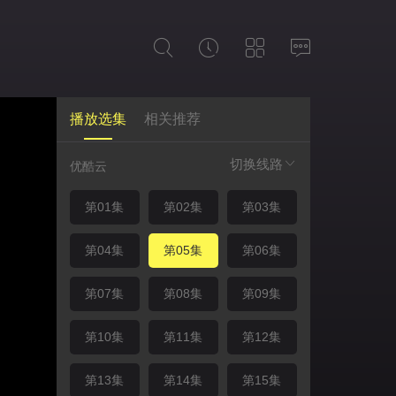
播放选集
相关推荐
切换线路
优酷云
第01集
第02集
第03集
第04集
第05集
第06集
第07集
第08集
第09集
第10集
第11集
第12集
第13集
第14集
第15集