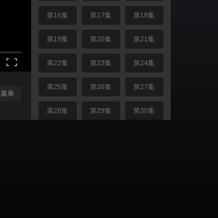
第16集
第17集
第18集
第19集
第20集
第21集
第22集
第23集
第24集
第25集
第26集
第27集
闭菜单
第28集
第29集
第30集
第31集
第32集
第33集