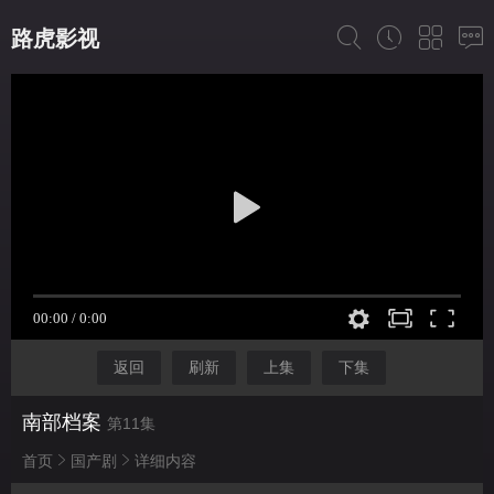
路虎影视
返回
刷新
上集
下集
南部档案
第11集
首页
国产剧
详细内容