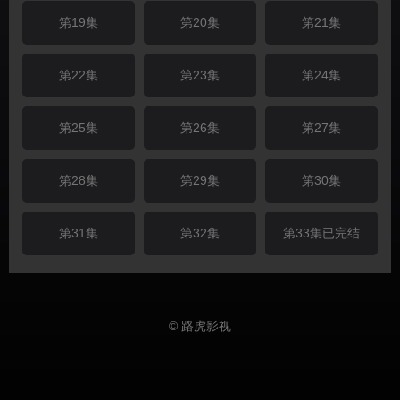
第19集
第20集
第21集
第22集
第23集
第24集
第25集
第26集
第27集
第28集
第29集
第30集
第31集
第32集
第33集已完结
© 路虎影视