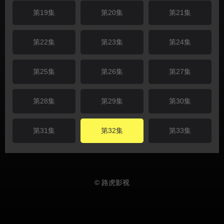
第19集
第20集
第21集
第22集
第23集
第24集
第25集
第26集
第27集
第28集
第29集
第30集
第31集
第32集
第33集
© 路虎影视