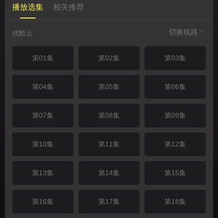
播放选集
相关推荐
切换线路
优酷云
第01集
第02集
第03集
第04集
第05集
第06集
第07集
第08集
第09集
第10集
第11集
第12集
第13集
第14集
第15集
第16集
第17集
第18集