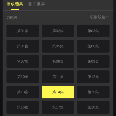
播放选集
相关推荐
切换线路
闪电云
第01集
第02集
第03集
第04集
第05集
第06集
第07集
第08集
第09集
第10集
第11集
第12集
第13集
第14集
第15集
第16集
第17集
第18集