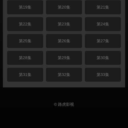
第19集
第20集
第21集
第22集
第23集
第24集
第25集
第26集
第27集
第28集
第29集
第30集
第31集
第32集
第33集
© 路虎影视