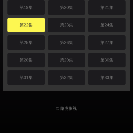
第19集
第20集
第21集
第22集
第23集
第24集
第25集
第26集
第27集
第28集
第29集
第30集
第31集
第32集
第33集
© 路虎影视