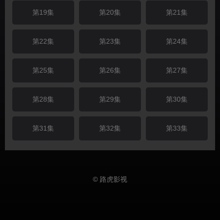
第19集
第20集
第21集
第22集
第23集
第24集
第25集
第26集
第27集
第28集
第29集
第30集
第31集
第32集
第33集
© 路虎影视