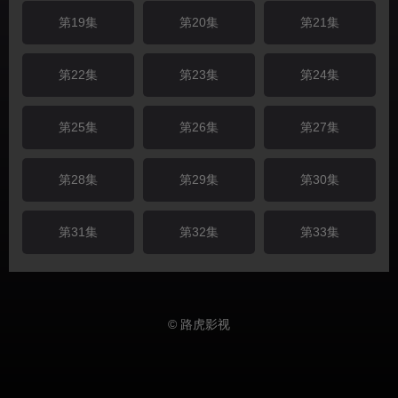
第19集
第20集
第21集
第22集
第23集
第24集
第25集
第26集
第27集
第28集
第29集
第30集
第31集
第32集
第33集
© 路虎影视