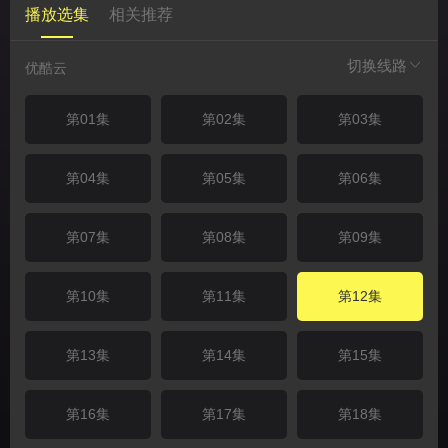
播放选集
相关推荐
切换线路
优酷云
第01集
第02集
第03集
第04集
第05集
第06集
第07集
第08集
第09集
第10集
第11集
第12集
第13集
第14集
第15集
第16集
第17集
第18集