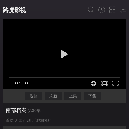
路虎影视
返回
刷新
上集
下集
南部档案
第30集
首页
国产剧
详细内容