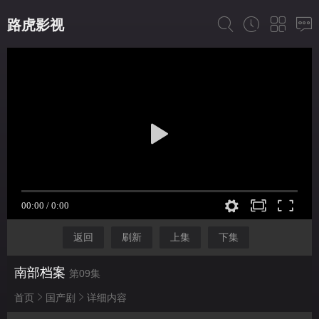
路虎影视
返回
刷新
上集
下集
南部档案
第09集
首页
国产剧
详细内容