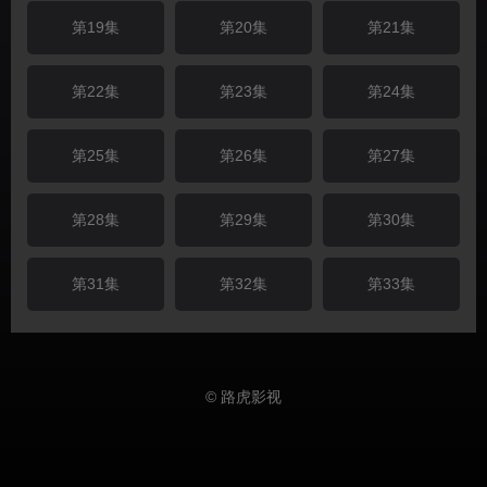
第19集
第20集
第21集
第22集
第23集
第24集
第25集
第26集
第27集
第28集
第29集
第30集
第31集
第32集
第33集
© 路虎影视