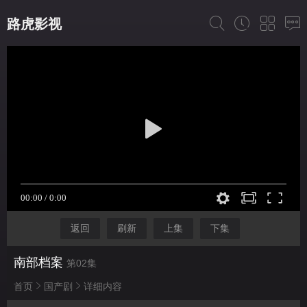
路虎影视
返回
刷新
上集
下集
南部档案
第02集
首页
国产剧
详细内容