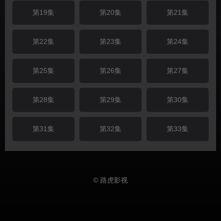
第19集
第20集
第21集
第22集
第23集
第24集
第25集
第26集
第27集
第28集
第29集
第30集
第31集
第32集
第33集
© 路虎影视