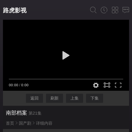
路虎影视
返回
刷新
上集
下集
南部档案
第21集
首页
国产剧
详细内容