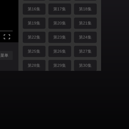
第16集
第17集
第18集
第19集
第20集
第21集
第22集
第23集
第24集
第25集
第26集
第27集
闭菜单
第28集
第29集
第30集
第31集
第32集
第33集