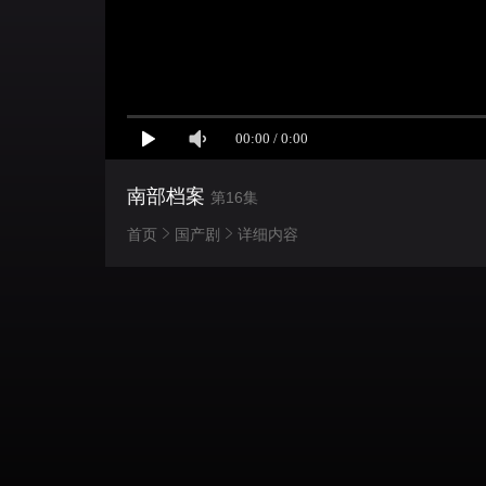
南部档案
第16集
首页
国产剧
详细内容