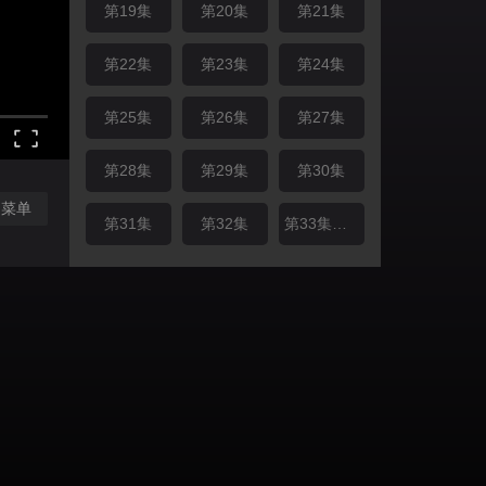
第19集
第20集
第21集
第22集
第23集
第24集
第25集
第26集
第27集
第28集
第29集
第30集
闭菜单
第31集
第32集
第33集已完结