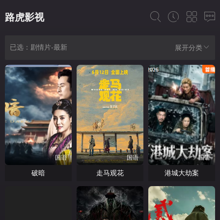
路虎影视
已选：剧情片-最新
展开分类
国语
国语
国语
破暗
走马观花
港城大劫案