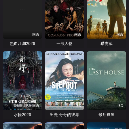
国语
国语
国语
热血江湖2026
一般人物
猎虎贰
国语
BD
BD
水怪2026
出走 哥哥的彼界
最后孤屋