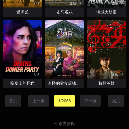
BD
更新BD
更新BD
猎虎贰
走马观花
港城大劫案
BD
BD
更新BD
晚宴上的死亡
校歌英雄
奇怪的零食店钱天堂
首页
上一页
1/2068
下一页
尾页
© 路虎影视