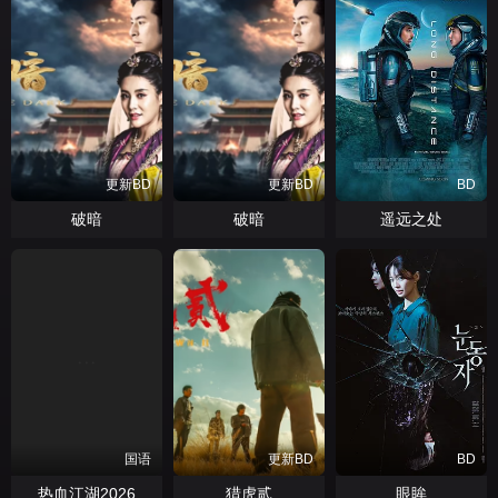
更新BD
更新BD
BD
破暗
破暗
遥远之处
国语
更新BD
BD
热血江湖2026
猎虎贰
眼眸