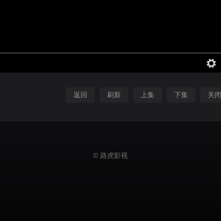
返回
刷新
上集
下集
关
© 路虎影视