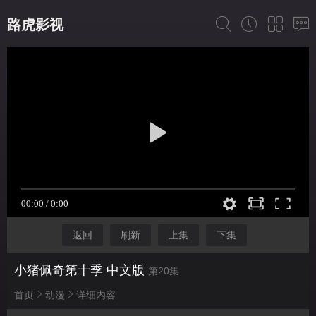
路虎影视
返回
刷新
上集
下集
小猪佩奇第十季 中文版
第20集
首页
动漫
详细内容