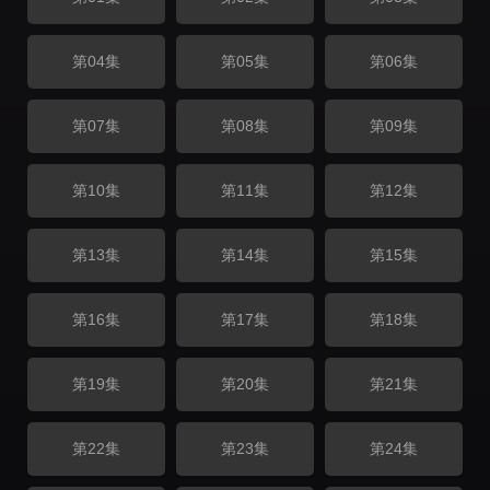
第04集
第05集
第06集
第07集
第08集
第09集
第10集
第11集
第12集
第13集
第14集
第15集
第16集
第17集
第18集
第19集
第20集
第21集
第22集
第23集
第24集