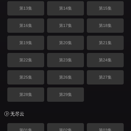
第13集
第14集
第15集
第16集
第17集
第18集
第19集
第20集
第21集
第22集
第23集
第24集
第25集
第26集
第27集
第28集
第29集
无尽云
第01集
第02集
第03集