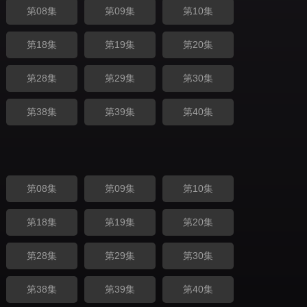
第08集
第09集
第10集
第18集
第19集
第20集
第28集
第29集
第30集
第38集
第39集
第40集
第08集
第09集
第10集
第18集
第19集
第20集
第28集
第29集
第30集
第38集
第39集
第40集