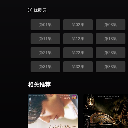
优酷云
第01集
第02集
第03集
第11集
第12集
第13集
第21集
第22集
第23集
第31集
第32集
第33集
相关推荐