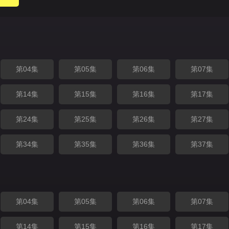
第04集
第05集
第06集
第07集
第14集
第15集
第16集
第17集
第24集
第25集
第26集
第27集
第34集
第35集
第36集
第37集
第04集
第05集
第06集
第07集
第14集
第15集
第16集
第17集