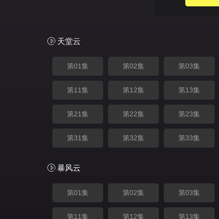
天堂云
第01集
第02集
第03集
第11集
第12集
第13集
第21集
第22集
第23集
第31集
第32集
第33集
暴风云
第01集
第02集
第03集
第11集
第12集
第13集