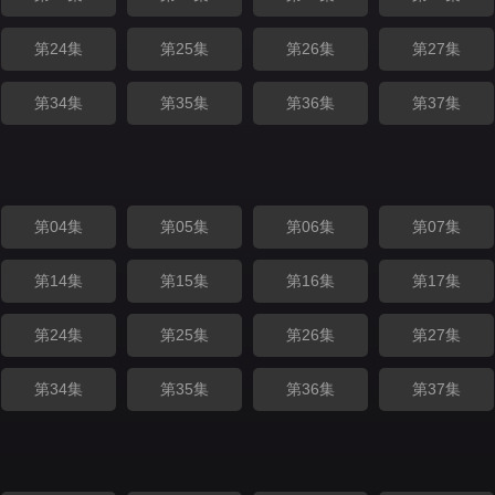
第24集
第25集
第26集
第27集
第34集
第35集
第36集
第37集
第04集
第05集
第06集
第07集
第14集
第15集
第16集
第17集
第24集
第25集
第26集
第27集
第34集
第35集
第36集
第37集