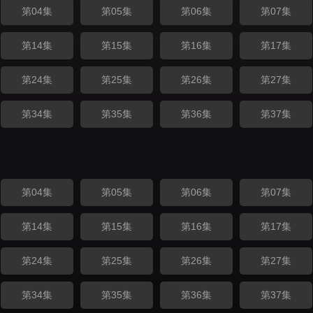
第04集
第05集
第06集
第07集
第14集
第15集
第16集
第17集
第24集
第25集
第26集
第27集
第34集
第35集
第36集
第37集
第04集
第05集
第06集
第07集
第14集
第15集
第16集
第17集
第24集
第25集
第26集
第27集
第34集
第35集
第36集
第37集