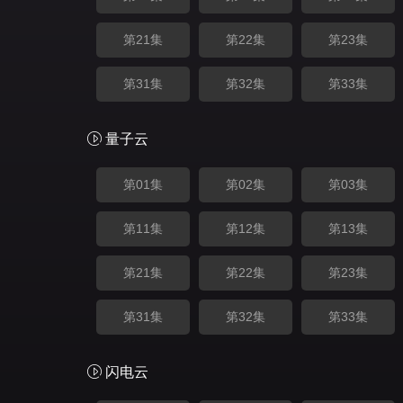
第21集
第22集
第23集
第31集
第32集
第33集
量子云
第01集
第02集
第03集
第11集
第12集
第13集
第21集
第22集
第23集
第31集
第32集
第33集
闪电云