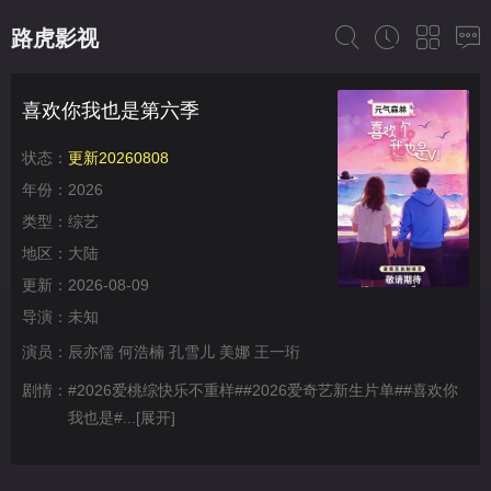
路虎影视
喜欢你我也是第六季
状态：
更新20260808
年份：
2026
类型：
综艺
地区：
大陆
更新：
2026-08-09
导演：
未知
演员：
辰亦儒
何浩楠
孔雪儿
美娜
王一珩
剧情：
#2026爱桃综快乐不重样##2026爱奇艺新生片单##喜欢你
我也是#...
[展开]