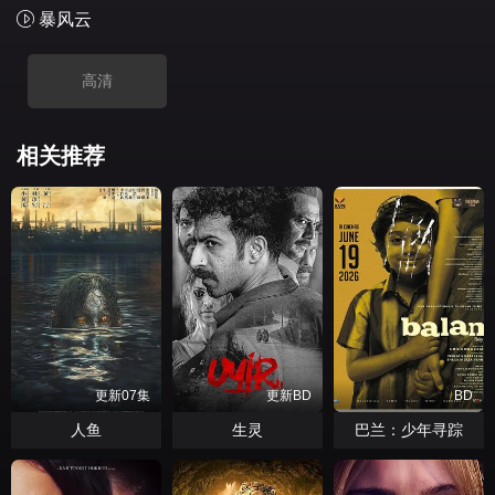
暴风云
高清
相关推荐
更新07集
更新BD
BD
人鱼
生灵
巴兰：少年寻踪