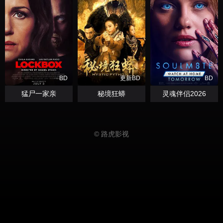
BD
更新BD
BD
猛尸一家亲
秘境狂蟒
灵魂伴侣2026
© 路虎影视