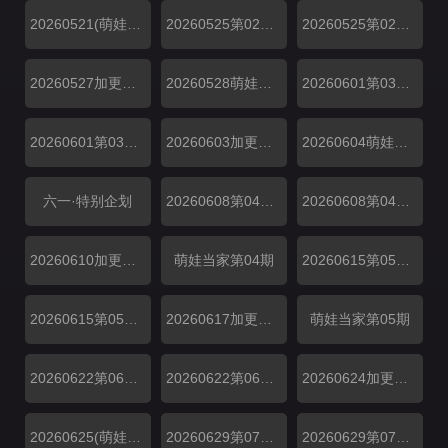
20260521(萌娃当家)
20260525第02期（上）
20260525第02期（下）
20260527加更第02期
20260528萌娃当家第02期
20260601第03期（上）
20260601第03期（下）
20260603加更第03期
20260604萌娃当家第03期
六一·特别企划
20260608第04期（上）
20260608第04期（下）
20260610加更第04期
萌娃当家第04期
20260615第05期（上）
20260615第05期（下）
20260617加更第05期
萌娃当家第05期
20260622第06期（上）
20260622第06期（下）
20260624加更第06期
20260625(萌娃当家)
20260629第07期（上）
20260629第07期（下）