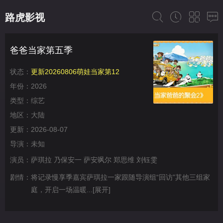
路虎影视
爸爸当家第五季
状态：
更新20260806萌娃当家第12
年份：
2026
类型：
综艺
地区：
大陆
更新：
2026-08-07
导演：
未知
演员：
萨琪拉
乃保安一
萨安飒尔
郑思维
刘钰雯
剧情：
将记录慢享季嘉宾萨琪拉一家跟随导演组“回访”其他三组家
庭，开启一场温暖...
[展开]