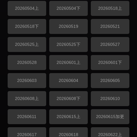
20260504上
20260504下
20260518上
20260518下
20260519
20260521
20260525上
20260525下
20260527
20260528
20260601上
20260601下
20260603
20260604
20260605
20260608上
20260608下
20260610
20260611
20260615上
20260615加更
20260617
20260618
20260622上