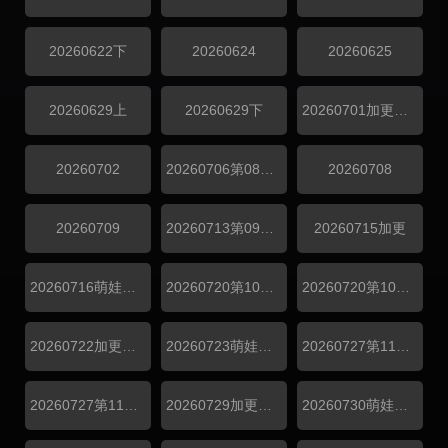
20260622下
20260624
20260625
20260629上
20260629下
20260701加更第07期
20260702
20260706第08期下
20260708
20260709
20260713第09期下
20260715加更
20260716萌娃当家
20260720第10期上
20260720第10期下
20260722加更第10期
20260723萌娃当家第10期
20260727第11期上
20260727第11期下
20260729加更第11期
20260730萌娃当家第11期