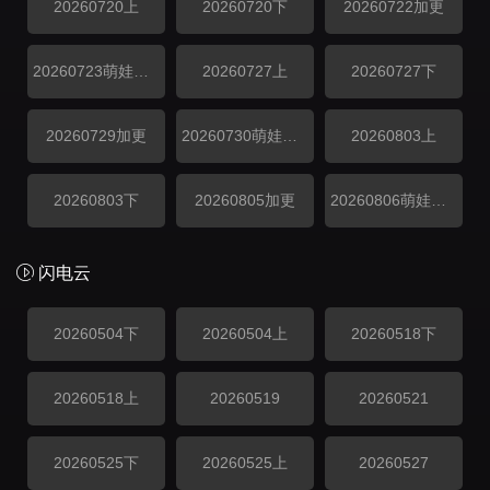
20260720上
20260720下
20260722加更
20260723萌娃当家
20260727上
20260727下
20260729加更
20260730萌娃当家
20260803上
20260803下
20260805加更
20260806萌娃当家
闪电云
20260504下
20260504上
20260518下
20260518上
20260519
20260521
20260525下
20260525上
20260527