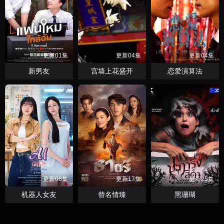
更新01集
更新04集
更新04集
新男友
宫墙上花盛开
恋爱演算法
更新06集
更新17集
更新25集
机器人女友
替名情臻
黑珊瑚