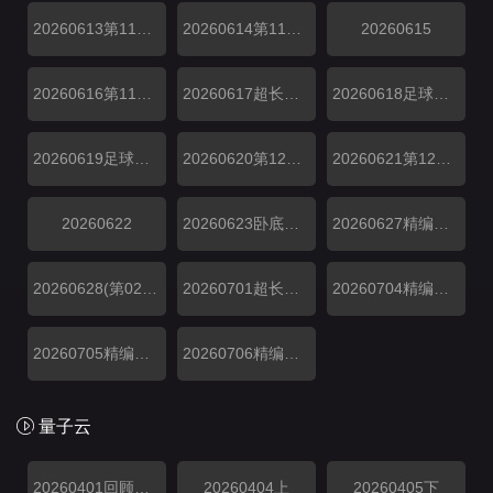
20260613第11期上
20260614第11期下
20260615
20260616第11期游戏纯享
20260617超长花絮
20260618足球特辑1
20260619足球特辑2
20260620第12期上
20260621第12期下
20260622
20260623卧底特辑
20260627精编回顾
20260628(第02期精编回顾)
20260701超长花絮
20260704精编回顾
20260705精编回顾
20260706精编回顾
量子云
20260401回顾特辑
20260404上
20260405下