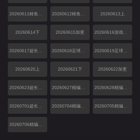
20260611鲱鱼特辑
20260612鲱鱼特辑
20260613上
20260614下
20260615加更
20260616游戏纯享
20260617超长花絮
20260618足球特辑
20260619足球特辑
20260620上
20260621下
20260622加更
20260623超长花絮
20260627精编回顾
20260628精编回顾
20260701超长花絮
20260704精编回顾
20260705精编回顾
20260706精编回顾