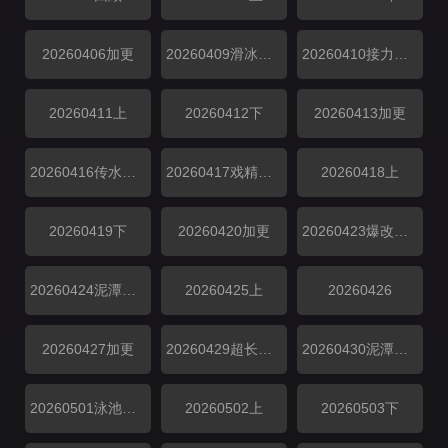
20260406加更
20260409滑冰特辑
20260410接力合唱特辑
20260411上
20260412下
20260413加更
20260416传水特辑
20260417戏精特辑
20260418上
20260419下
20260420加更
20260423爆改特辑
20260424泥潭特辑
20260425上
20260426
20260427加更
20260429超长花絮
20260430泥潭特辑
20260501泳池特辑
20260502上
20260503下