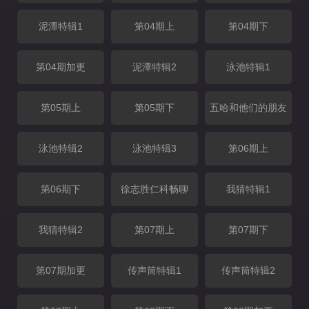
泥潭特辑1
第04期上
第04期下
第04期加更
泥潭特辑2
泳池特辑1
第05期上
第05期下
五哈和他们的朋友
泳池特辑2
泳池特辑3
第06期上
第06期下
徐志胜仁科畅聊
我猜特辑1
我猜特辑2
第07期上
第07期下
第07期加更
传声筒特辑1
传声筒特辑2