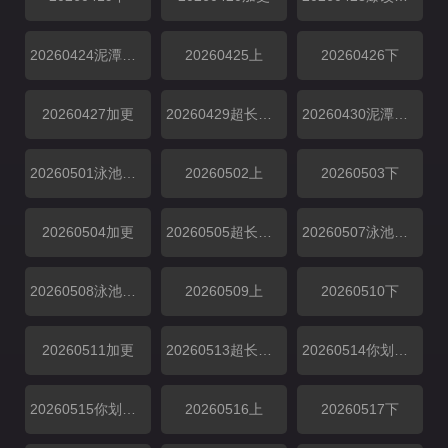
20260424泥潭特辑
20260425上
20260426下
20260427加更
20260429超长花絮
20260430泥潭特辑
20260501泳池特辑
20260502上
20260503下
20260504加更
20260505超长花絮
20260507泳池特辑
20260508泳池特辑
20260509上
20260510下
20260511加更
20260513超长花絮
20260514你划我猜特辑
20260515你划我猜特辑
20260516上
20260517下