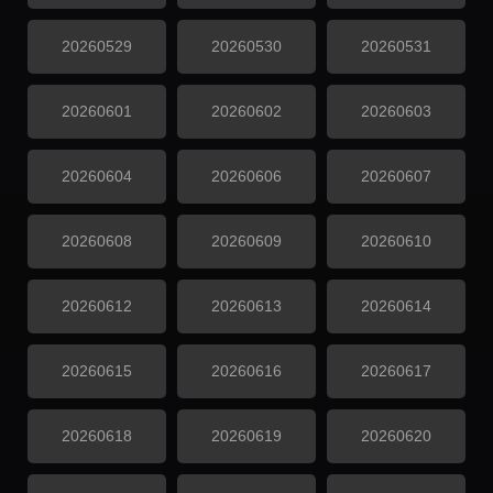
20260529
20260530
20260531
20260601
20260602
20260603
20260604
20260606
20260607
20260608
20260609
20260610
20260612
20260613
20260614
20260615
20260616
20260617
20260618
20260619
20260620