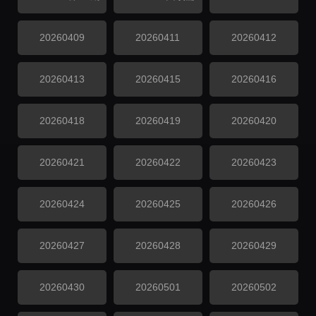
20260409
20260411
20260412
20260413
20260415
20260416
20260418
20260419
20260420
20260421
20260422
20260423
20260424
20260425
20260426
20260427
20260428
20260429
20260430
20260501
20260502