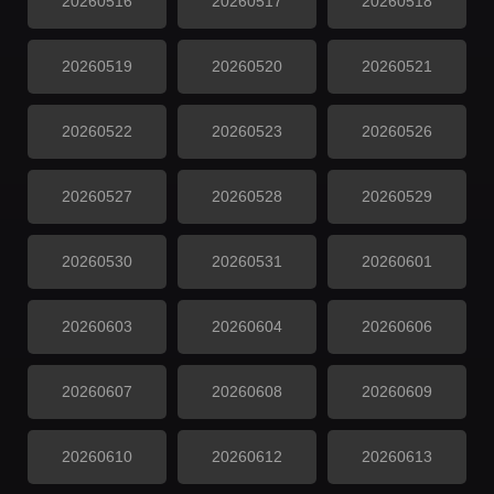
20260516
20260517
20260518
20260519
20260520
20260521
20260522
20260523
20260526
20260527
20260528
20260529
20260530
20260531
20260601
20260603
20260604
20260606
20260607
20260608
20260609
20260610
20260612
20260613