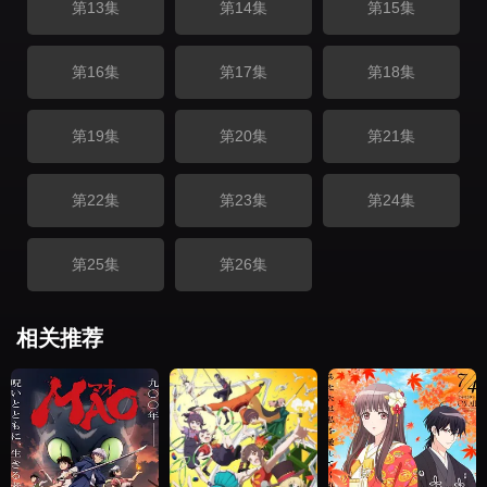
第13集
第14集
第15集
第16集
第17集
第18集
第19集
第20集
第21集
第22集
第23集
第24集
第25集
第26集
相关推荐