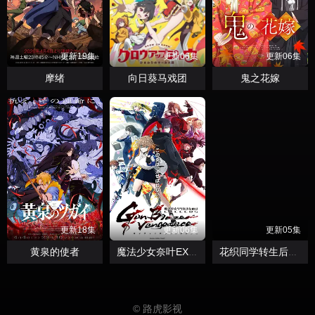
更新19集
更新06集
更新06集
摩绪
向日葵马戏团
鬼之花嫁
更新18集
更新06集
更新05集
黄泉的使者
魔法少女奈叶EXCEEDS Gun Blaze Vengeance
花织同学转生后还是想干架
© 路虎影视