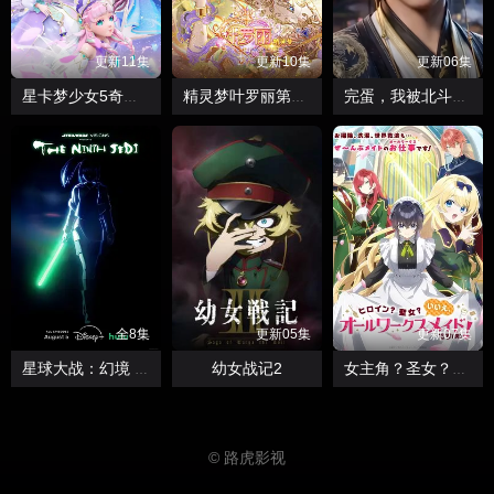
更新11集
更新10集
更新06集
星卡梦少女5奇迹绽放
精灵梦叶罗丽第十一季下
完蛋，我被北斗美女包围了
全8集
更新05集
更新07集
幼女战记2
星球大战：幻境 —第九个绝地武士
女主角？圣女？不，我是杂役女仆自豪
© 路虎影视