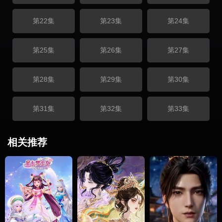
第22集
第23集
第24集
第25集
第26集
第27集
第28集
第29集
第30集
第31集
第32集
第33集
相关推荐