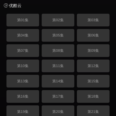
优酷云
第01集
第02集
第03集
第04集
第05集
第06集
第07集
第08集
第09集
第10集
第11集
第12集
第13集
第14集
第15集
第16集
第17集
第18集
第19集
第20集
第21集