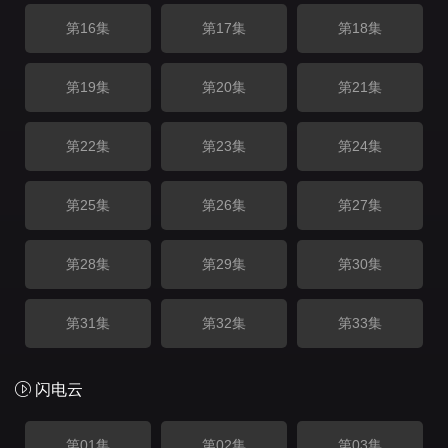
第16集
第17集
第18集
第19集
第20集
第21集
第22集
第23集
第24集
第25集
第26集
第27集
第28集
第29集
第30集
第31集
第32集
第33集
闪电云
第01集
第02集
第03集