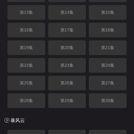
第13集
第14集
第15集
第16集
第17集
第18集
第19集
第20集
第21集
第22集
第23集
第24集
第25集
第26集
第27集
第28集
第29集
第30集
暴风云