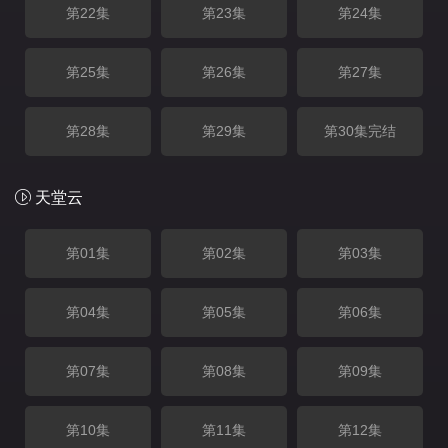
第22集
第23集
第24集
第25集
第26集
第27集
第28集
第29集
第30集完结
天堂云
第01集
第02集
第03集
第04集
第05集
第06集
第07集
第08集
第09集
第10集
第11集
第12集