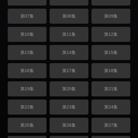
第07集
第08集
第09集
第10集
第11集
第12集
第13集
第14集
第15集
第16集
第17集
第18集
第19集
第20集
第21集
第22集
第23集
第24集
第25集
第26集
第27集