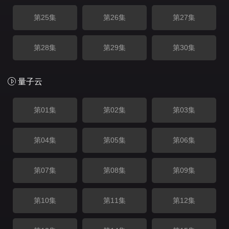
第25集
第26集
第27集
第28集
第29集
第30集
量子云
第01集
第02集
第03集
第04集
第05集
第06集
第07集
第08集
第09集
第10集
第11集
第12集