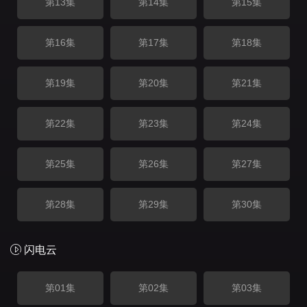
第13集
第14集
第15集
第16集
第17集
第18集
第19集
第20集
第21集
第22集
第23集
第24集
第25集
第26集
第27集
第28集
第29集
第30集
闪电云
第01集
第02集
第03集