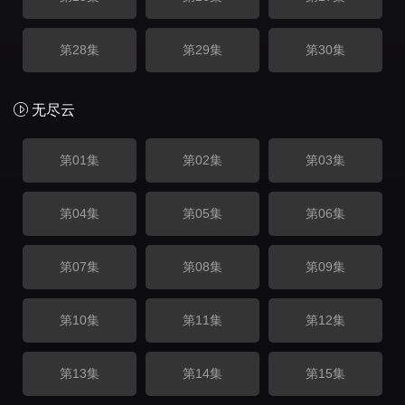
第28集
第29集
第30集
无尽云
第01集
第02集
第03集
第04集
第05集
第06集
第07集
第08集
第09集
第10集
第11集
第12集
第13集
第14集
第15集