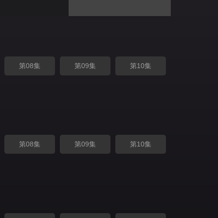
第08集
第09集
第10集
第08集
第09集
第10集