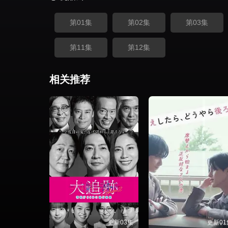
第01集
第02集
第03集
第11集
第12集
相关推荐
更新03集
更新01