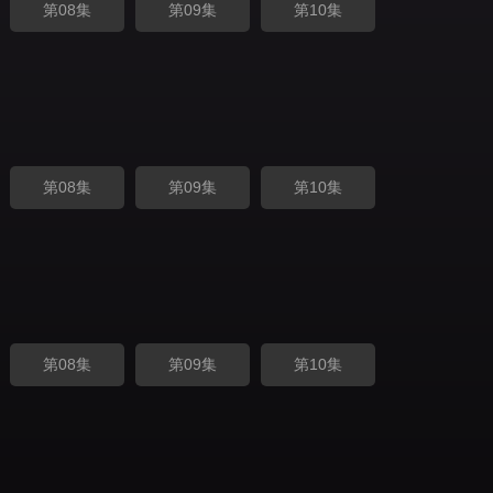
第08集
第09集
第10集
第08集
第09集
第10集
第08集
第09集
第10集