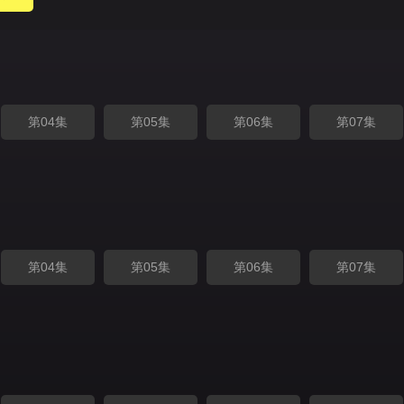
第04集
第05集
第06集
第07集
第04集
第05集
第06集
第07集