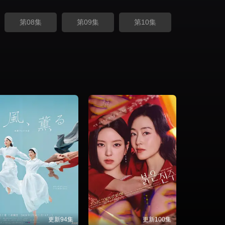
第08集
第09集
第10集
更新94集
更新100集