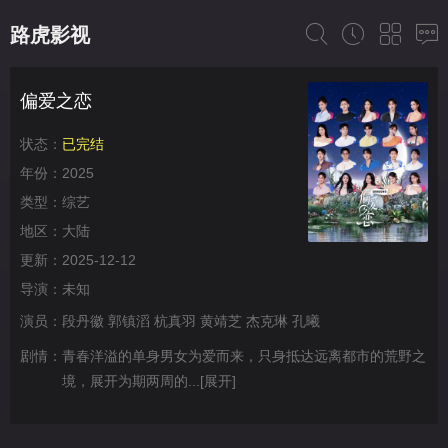
路虎影视
偏爱之恋
状态：
已完结
年份：
2025
类型：
综艺
地区：
大陆
更新：
2025-12-12
导演：
未知
演员：
段丹徽
郭镇滔
杭真羽
黄靖芝
杰克琳
孔曦
剧情：
青春洋溢的单身男女为爱而来，只身抵达远离都市的荒野之
境，展开为期两周的...
[展开]