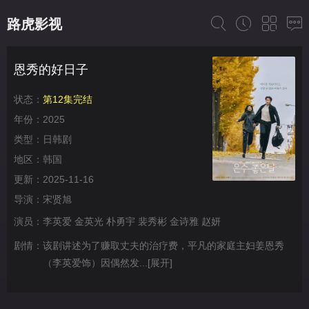
路虎影视
恩秀的好日子
状态：
第12集完结
年份：
2025
类型：
日韩剧
地区：
韩国
更新：
2025-11-16
导演：
宋贤旭
演员：
李英爱
金英光
朴勇宇
裴秀彬
金诗雅
赵妍
剧情：
该剧讲述为了赚取丈夫的治疗费，平凡的家庭主妇姜恩秀
（李英爱饰）因偶然发...
[展开]