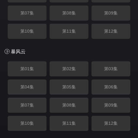
第07集
第08集
第09集
第10集
第11集
第12集
暴风云
第01集
第02集
第03集
第04集
第05集
第06集
第07集
第08集
第09集
第10集
第11集
第12集