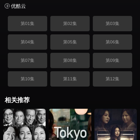
优酷云
第01集
第02集
第03集
第04集
第05集
第06集
第07集
第08集
第09集
第10集
第11集
第12集
相关推荐