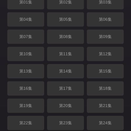
第01集
第02集
第03集
第04集
第05集
第06集
第07集
第08集
第09集
第10集
第11集
第12集
第13集
第14集
第15集
第16集
第17集
第18集
第19集
第20集
第21集
第22集
第23集
第24集