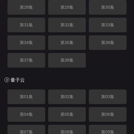
第28集
第29集
第30集
第31集
第32集
第33集
第34集
第35集
第36集
第37集
第38集
量子云
第01集
第02集
第03集
第04集
第05集
第06集
第07集
第08集
第09集