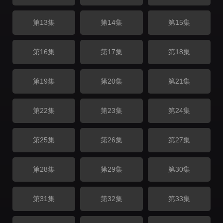
第13集
第14集
第15集
第16集
第17集
第18集
第19集
第20集
第21集
第22集
第23集
第24集
第25集
第26集
第27集
第28集
第29集
第30集
第31集
第32集
第33集