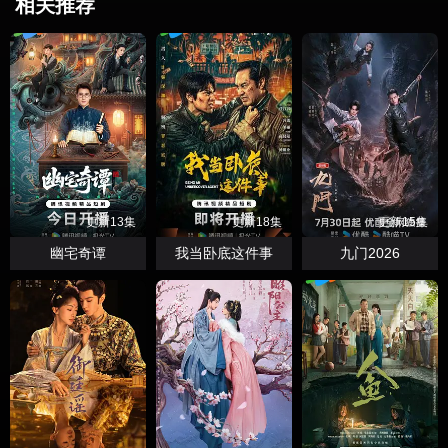
相关推荐
更新13集
更新18集
更新15集
幽宅奇谭
我当卧底这件事
九门2026