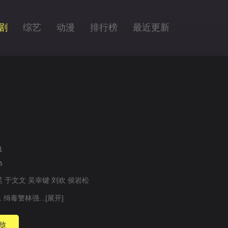
剧
综艺
动漫
排行榜
最近更新
1
净
昊
于文文
吴幸键
刘欢
侯岩松
缉毒警林强...
[展开]
放