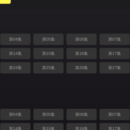
第04集
第05集
第06集
第07集
第14集
第15集
第16集
第17集
第24集
第25集
第26集
第27集
第04集
第05集
第06集
第07集
第14集
第15集
第16集
第17集