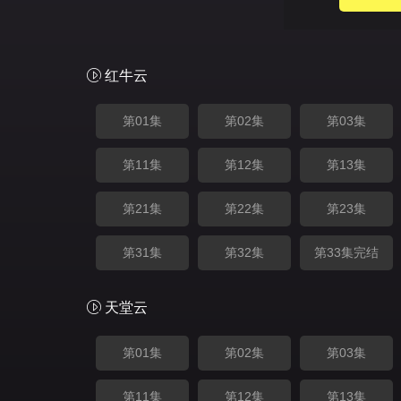
红牛云
第01集
第02集
第03集
第11集
第12集
第13集
第21集
第22集
第23集
第31集
第32集
第33集完结
天堂云
第01集
第02集
第03集
第11集
第12集
第13集