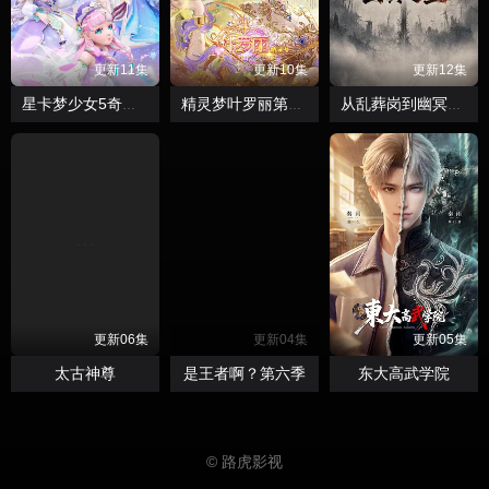
更新11集
更新10集
更新12集
星卡梦少女5奇迹绽放
精灵梦叶罗丽第十一季下
从乱葬岗到幽冥之主
更新06集
更新04集
更新05集
太古神尊
是王者啊？第六季
东大高武学院
© 路虎影视