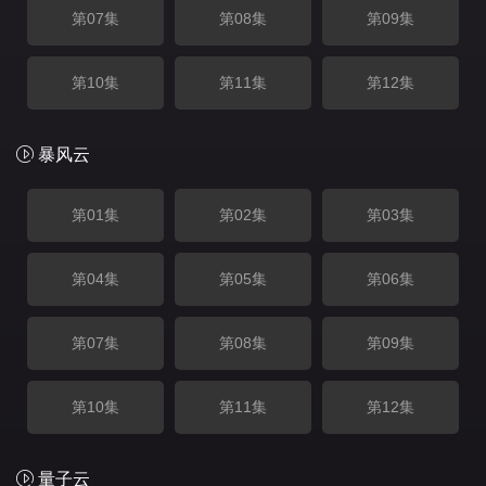
第07集
第08集
第09集
第10集
第11集
第12集
暴风云
第01集
第02集
第03集
第04集
第05集
第06集
第07集
第08集
第09集
第10集
第11集
第12集
量子云