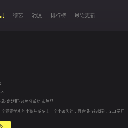
剧
综艺
动漫
排行榜
最近更新
4
lo
尔逊
詹姆斯·弗兰切威勒
布兰登·
，一个蹒跚学步的小孩从威尔士一个小镇失踪，再也没有被找到。2...
[展开]
放