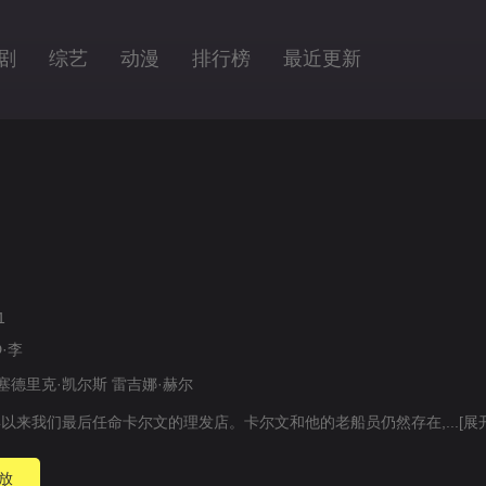
剧
综艺
动漫
排行榜
最近更新
1
·李
塞德里克·凯尔斯
雷吉娜·赫尔
以来我们最后任命卡尔文的理发店。卡尔文和他的老船员仍然存在,...
[展
放