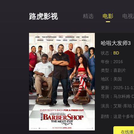
路虎影视
精选
电影
电视
哈啦大发师3
状态：
BD
年份：
2016
类型：
喜剧片
地区：
美国
更新：
2025-11-1
导演：
马尔科姆·D
演员：
艾斯·库珀
剧情：
这是十多年
在线播