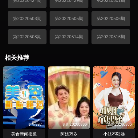
第20220424期
第20220429期
第20220501期
第20220503期
第20220505期
第20220506期
第20220508期
第20220514期
第20220516期
相关推荐
更新397
更新20260806
更新20260806
美食新闻报道
阿姐万岁
小姐不熙娣