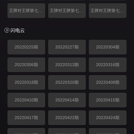
王牌对王牌第七季2022.05.06
王牌对王牌第七季2022.05.08
王牌对王牌第七季2022.05.14
闪电云
20220225期
20220227期
20220304期
20220306期
20220313期
20220316期
20220318期
20220320期
20220408期
20220410期
20220414期
20220415期
20220417期
20220422期
20220424期