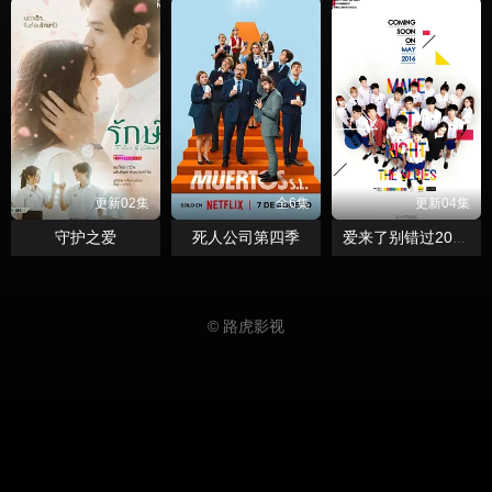
更新02集
全6集
更新04集
守护之爱
死人公司第四季
爱来了别错过2026
© 路虎影视