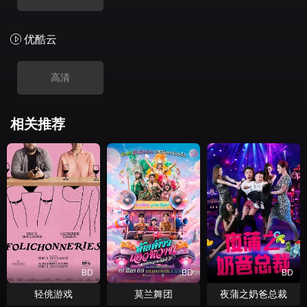
优酷云
高清
相关推荐
BD
BD
BD
轻佻游戏
莫兰舞团
夜蒲之奶爸总裁