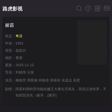
路虎影视
赌霸
状态：
粤语
年份：
1991
类型：
喜剧片
地区：
香港
更新：
2025-11-15
导演：
刘镇伟
元奎
演员：
梅艳芳
周星驰
钟镇涛
郑裕玲
吴孟达
吴君
剧情：
阿星利用特异功能在赌王大赛出尽风头，而后云游世界，不
知所踪洪光（秦沛 ...
[展开]