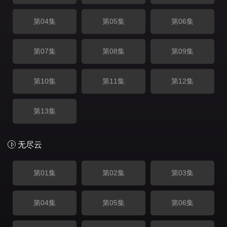
第04集
第05集
第06集
第07集
第08集
第09集
第10集
第11集
第12集
第13集
无尽云
第01集
第02集
第03集
第04集
第05集
第06集